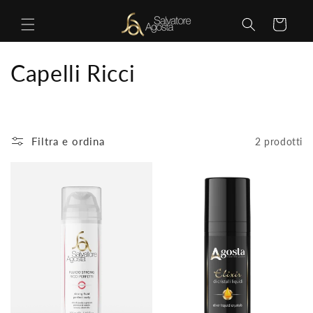
Vai
direttamente
Carrello
ai contenuti
C
Capelli Ricci
o
l
Filtra e ordina
2 prodotti
l
e
z
i
o
n