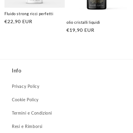
e
:
Fluido strong ricci perfetti
Prezzo
€22,90 EUR
olio cristalli liquidi
di
Prezzo
€19,90 EUR
listino
di
listino
Info
Privacy Policy
Cookie Policy
Termini e Condizioni
Resi e Rimborsi