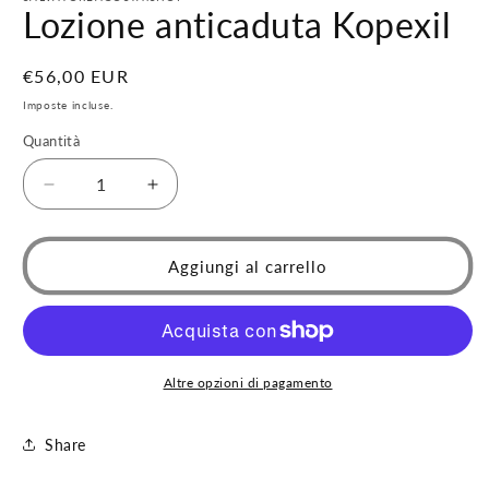
1
Lozione anticaduta Kopexil
in
finestra
modale
Prezzo
€56,00 EUR
di
Imposte incluse.
listino
Quantità
Diminuisci
Aumenta
quantità
quantità
per
per
Lozione
Lozione
Aggiungi al carrello
anticaduta
anticaduta
Kopexil
Kopexil
Altre opzioni di pagamento
Share